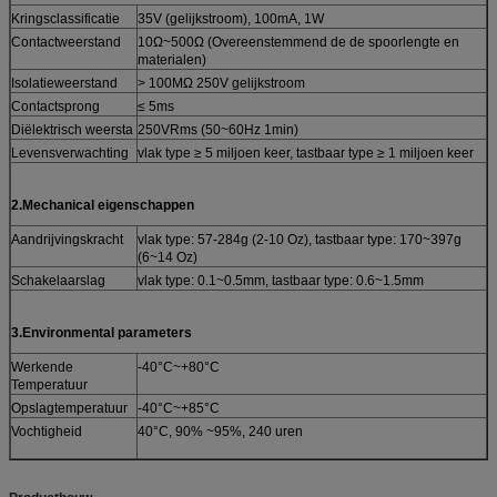
Kringsclassificatie
35V (gelijkstroom), 100mA, 1W
Contactweerstand
10Ω~500Ω (Overeenstemmend de de spoorlengte en
materialen)
Isolatieweerstand
> 100MΩ 250V gelijkstroom
Contactsprong
≤ 5ms
Diëlektrisch weersta
250VRms (50~60Hz 1min)
Levensverwachting
vlak type ≥ 5 miljoen keer, tastbaar type ≥ 1 miljoen keer
2.Mechanical eigenschappen
Aandrijvingskracht
vlak type: 57-284g (2-10 Oz), tastbaar type: 170~397g
(6~14 Oz)
Schakelaarslag
vlak type: 0.1~0.5mm, tastbaar type: 0.6~1.5mm
3.Environmental parameters
Werkende
-40°C~+80°C
Temperatuur
Opslagtemperatuur
-40°C~+85°C
Vochtigheid
40°C, 90% ~95%, 240 uren