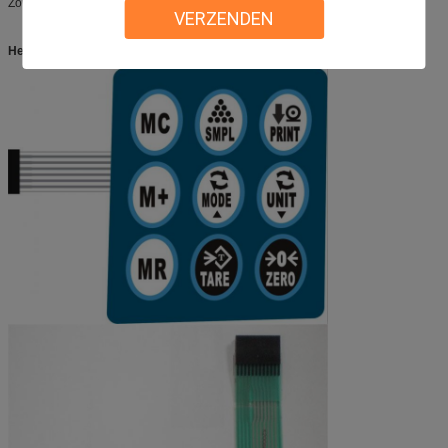
Zowel OEM als ODM zijn de orden welkom.
VERZENDEN
Het product toont