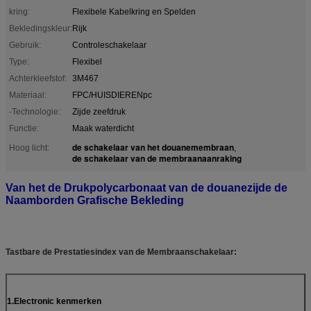
kring:
Flexibele Kabelkring en Spelden
Bekledingskleur:
Rijk
Gebruik:
Controleschakelaar
Type:
Flexibel
Achterkleefstof:
3M467
Materiaal:
FPC/HUISDIERENpc
-Technologie:
Zijde zeefdruk
Functie:
Maak waterdicht
de schakelaar van het douanemembraan
Hoog licht:
,
de schakelaar van de membraanaanraking
Van het de Drukpolycarbonaat van de douanezijde de
Naamborden Grafische Bekleding
Tastbare de Prestatiesindex van de Membraanschakelaar:
1.Electronic kenmerken