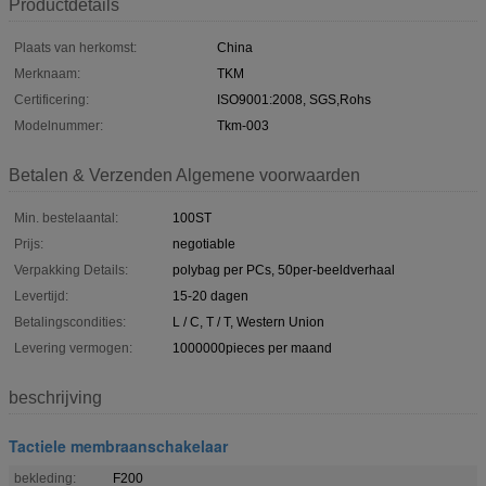
Productdetails
Plaats van herkomst:
China
Merknaam:
TKM
Certificering:
ISO9001:2008, SGS,Rohs
Modelnummer:
Tkm-003
Betalen & Verzenden Algemene voorwaarden
Min. bestelaantal:
100ST
Prijs:
negotiable
Verpakking Details:
polybag per PCs, 50per-beeldverhaal
Levertijd:
15-20 dagen
Betalingscondities:
L / C, T / T, Western Union
Levering vermogen:
1000000pieces per maand
beschrijving
Tactiele membraanschakelaar
bekleding:
F200