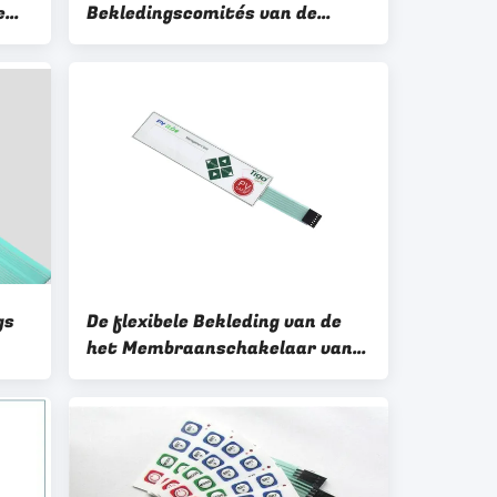
e
Bekledingscomités van de
ange
Membraanschakelaar kunnen
zonder Schade aan Karakters
worden gewassen
gs
De flexibele Bekleding van de
het Membraanschakelaar van
PC/van het HUISDIER,
Waterdichte Aangepast
besturingselementcomité
Bekleding