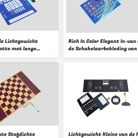
le Lichtgewicht
Rich In Color Elegant In-van
ootte met lange
de Schakelaarbekleding van
 van de
Verschijningsmembraan de
chakelaar voor Slim
Lichtgewicht Kleine Groott
te Stofdichte
Lichtgewicht Kleine van de 