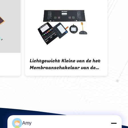
Lichtgewicht Kleine van de het
Van 
Membraanschakelaar van de
de B
rootte
Groottedouane Beter Met lange
Memb
laar
levensuur voelt
Comi
Amy