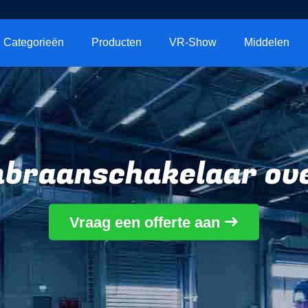
Categorieën
Producten
VR-Show
Middelen
braanschakelaar ove
Vraag een offerte aan