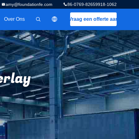
amy@foundationfe.com
86-0769-82659918-1062
Over Ons
Vraag een offerte aan
描述
rlay