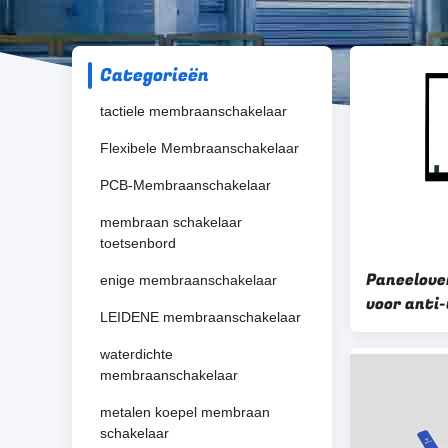
Categorieën
tactiele membraanschakelaar
Flexibele Membraanschakelaar
PCB-Membraanschakelaar
membraan schakelaar
toetsenbord
Paneelove
enige membraanschakelaar
voor anti
LEIDENE membraanschakelaar
zware om
waterdichte
membraanschakelaar
metalen koepel membraan
schakelaar