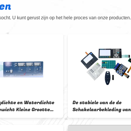
en
cht. U kunt gerust zijn op het hele proces van onze producten.
fdichte en Waterdichte
De stabiele van de de
ewicht Kleine Grootte
Schakelaarbekleding van
 Membraanschakelaar
Procesmembraan Lage ui
nge levensuur
Waterdichte Weerstand