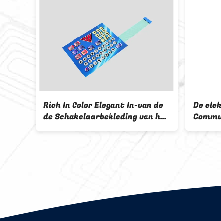
Rich In Color Elegant In-van de
De ele
de Schakelaarbekleding van het
Commun
ng
Verschijningsmembraan de
Lichtg
Lichtgewicht Kleine Grootte
Membr
lange 