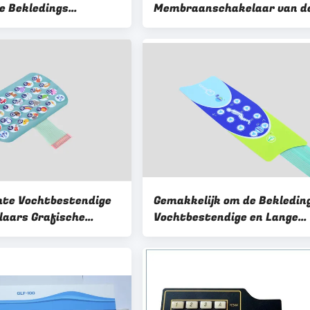
de Bekledings
Membraanschakelaar van d
cht en Kleine Grootte
Groottedouane Beter Met l
embraanschakelaar
levensuur voelt
te Vochtbestendige
Gemakkelijk om de Bekledin
laars Grafische
Vochtbestendige en Lange
en van het
Levensduur van de
ordmembraan
Membraanschakelaar te
assembleren