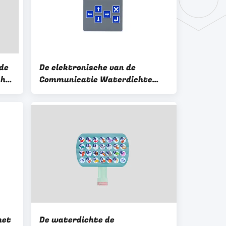
 de
De elektronische van de
 het
Communicatie Waterdichte
Lichtgewicht Kleine Grootte
e
Membraanschakelaar Met
lange levensuur
het
De waterdichte de