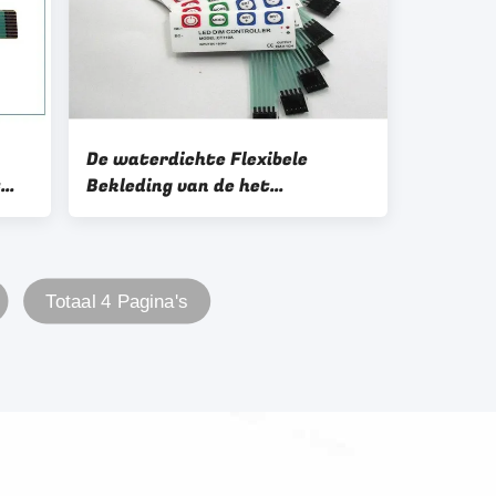
De waterdichte Flexibele
t
Bekleding van de het
Membraanschakelaar van
PC/van het HUISDIER
Totaal 4 Pagina's