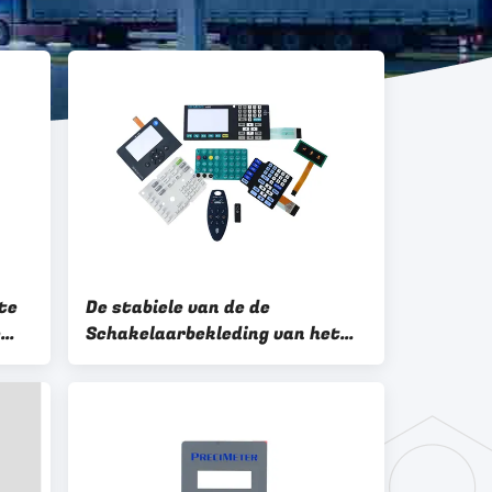
te
De stabiele van de de
e
Schakelaarbekleding van het
r
Procesmembraan Lage uiterst
Waterdichte Weerstand