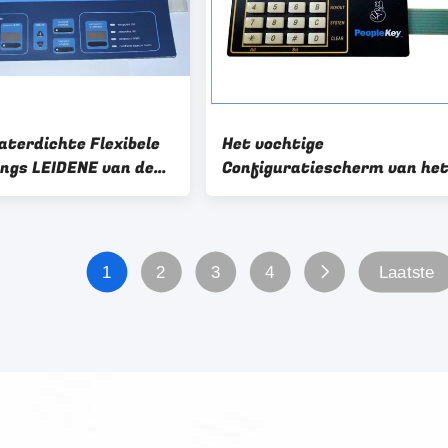
aterdichte Flexibele
Het vochtige
ings LEIDENE van de
Configuratiescherm van he
schakelaar het
Bewijsmembraan voor de
rukknopmembraan
Machine van de het
Schermdruk
1
2
3
4
Laatste