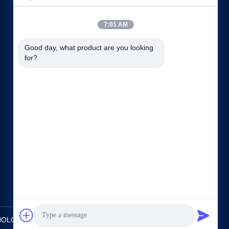
7:01 AM
Good day, what product are you looking 
for?
Snelle links
Bedrijfsprofiel
Fabrieksreis
Kwaliteitscontrole
Sitemap
Privacybeleid
Contacteer ons
OLOGY LTD.. All Rights Reserved.