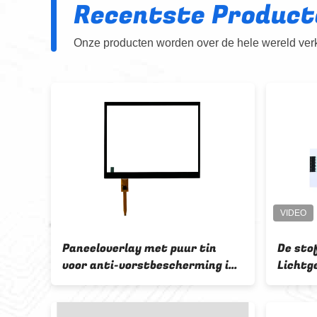
Recentste Product
Onze producten worden over de hele wereld verko
de
Paneeloverlay met puur tin
De sto
van
voor anti-vorstbescherming in
Lichtg
zware omgevingen
van de
Met la