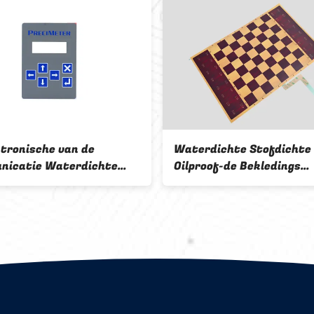
ktronische van de
Waterdichte Stofdichte
icatie Waterdichte
Oilproof-de Bekledings
ewicht Kleine Grootte
Lichtgewicht en Kleine G
aanschakelaar Met
van de Membraanschake
levensuur