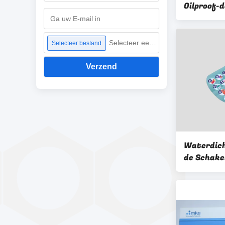
Oilproof-
Lichtgewi
van de M
Selecteer een bestand
Selecteer bestand
Verzend
Waterdich
de Schake
Bekleding
Toetsenb