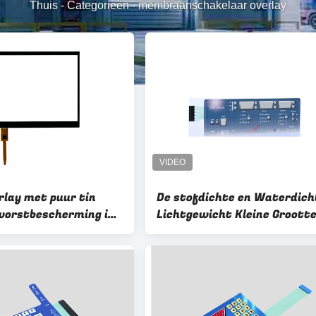
Thuis
-
Categorieën
-
membraanschakelaar overlay
rlay met puur tin
De stofdichte en Waterdich
-vorstbescherming in
Lichtgewicht Kleine Groott
gevingen
van de Membraanschakelaa
Met lange levensuur