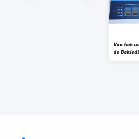
Van het w
de Bekled
Membraan
Comité D