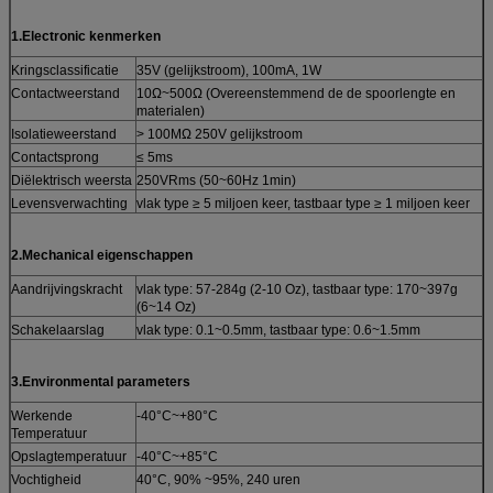
1.Electronic kenmerken
Kringsclassificatie
35V (gelijkstroom), 100mA, 1W
Contactweerstand
10Ω~500Ω (Overeenstemmend de de spoorlengte en
materialen)
Isolatieweerstand
> 100MΩ 250V gelijkstroom
Contactsprong
≤ 5ms
Diëlektrisch weersta
250VRms (50~60Hz 1min)
Levensverwachting
vlak type ≥ 5 miljoen keer, tastbaar type ≥ 1 miljoen keer
2.Mechanical eigenschappen
Aandrijvingskracht
vlak type: 57-284g (2-10 Oz), tastbaar type: 170~397g
(6~14 Oz)
Schakelaarslag
vlak type: 0.1~0.5mm, tastbaar type: 0.6~1.5mm
3.Environmental parameters
Werkende
-40°C~+80°C
Temperatuur
Opslagtemperatuur
-40°C~+85°C
Vochtigheid
40°C, 90% ~95%, 240 uren