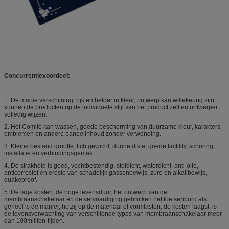
Concurrentievoordeel:
1.
De mooie verschijning, rijk en helder in kleur, ontwerp kan willekeurig zijn,
kunnen de producten op de individuele stijl van het product zelf en ontwerper
volledig wijzen.
2.
Het Comité kan wassen, goede bescherming van duurzame kleur, karakters,
emblemen en andere paneelinhoud zonder verwonding.
3.
Kleine bestand grootte, lichtgewicht, dunne dikte, goede tactility, schuring,
installatie en verbindingsgemak.
4.
De strakheid is goed, vochtbestendig, stofdicht, waterdicht, anti-olie,
anticorrosief en erosie van schadelijk gassenbewijs, zure en alkalibewijs,
quakeproof.
5.
De lage kosten, de hoge levensduur, het ontwerp van de
membraanschakelaar en de vervaardiging gebruiken het toetsenbord als
geheel is de manier, hetzij op de materiaal of vormlasten, de kosten laagst, is
de levensverwachting van verschillende types van membraanschakelaar meer
dan 100million-tijden.