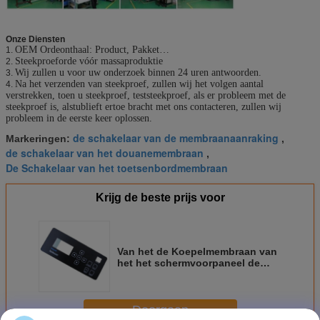
Onze Diensten
OEM Ordeonthaal: Product, Pakket…
1.
Steekproeforde vóór massaproduktie
2.
Wij zullen u voor uw onderzoek binnen 24 uren antwoorden.
3.
Na het verzenden van steekproef, zullen wij het volgen aantal
4.
verstrekken, toen u steekproef, teststeekproef, als er probleem met de
steekproef is, alstublieft ertoe bracht met ons contacteren, zullen wij
probleem in de eerste keer oplossen.
de schakelaar van de membraanaanraking
Markeringen:
,
de schakelaar van het douanemembraan
,
De Schakelaar van het toetsenbordmembraan
Krijg de beste prijs voor
Van het de Koepelmembraan van
het het schermvoorpaneel de
Zelfklevende Rubber van de
Schakelaar3m Weerspiegelende
Film
Doorgaan