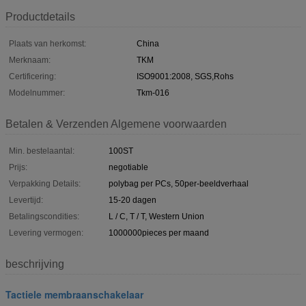
Productdetails
Plaats van herkomst:
China
Merknaam:
TKM
Certificering:
ISO9001:2008, SGS,Rohs
Modelnummer:
Tkm-016
Betalen & Verzenden Algemene voorwaarden
Min. bestelaantal:
100ST
Prijs:
negotiable
Verpakking Details:
polybag per PCs, 50per-beeldverhaal
Levertijd:
15-20 dagen
Betalingscondities:
L / C, T / T, Western Union
Levering vermogen:
1000000pieces per maand
beschrijving
Tactiele membraanschakelaar