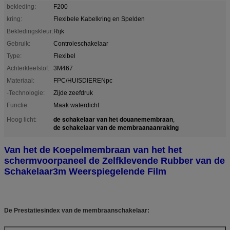
bekleding:
F200
kring:
Flexibele Kabelkring en Spelden
Bekledingskleur:
Rijk
Gebruik:
Controleschakelaar
Type:
Flexibel
Achterkleefstof:
3M467
Materiaal:
FPC/HUISDIERENpc
-Technologie:
Zijde zeefdruk
Functie:
Maak waterdicht
de schakelaar van het douanemembraan
Hoog licht:
,
de schakelaar van de membraanaanraking
Van het de Koepelmembraan van het het
schermvoorpaneel de Zelfklevende Rubber van de
Schakelaar3m Weerspiegelende Film
De Prestatiesindex van de membraanschakelaar: