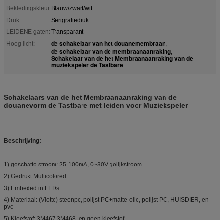
Bekledingskleur:
Blauw/zwart/wit
Druk:
Serigrafiedruk
LEIDENE gaten:
Transparant
de schakelaar van het douanemembraan
Hoog licht:
,
de schakelaar van de membraanaanraking
,
Schakelaar van de het Membraanaanraking van de
muziekspeler de Tastbare
Schakelaars van de het Membraanaanraking van de
douanevorm de Tastbare met leiden voor Muziekspeler
Beschrijving:
1)
geschatte stroom: 25-100mA, 0~30V gelijkstroom
2)
Gedrukt Multicolored
3) Embeded in LEDs
4)
Materiaal: (Vlotte) steenpc, polijst PC+matte-olie, polijst PC, HUISDIER, en
pvc
5)
Kleefstof: 3M467,3M468, en geen kleefstof