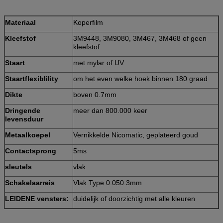
Materiaal
Koperfilm
Kleefstof
3M9448, 3M9080, 3M467, 3M468 of geen
kleefstof
Staart
met mylar of UV
Staartflexiblility
om het even welke hoek binnen 180 graad
Dikte
boven 0.7mm
Dringende
meer dan 800.000 keer
levensduur
Metaalkoepel
Vernikkelde Nicomatic, geplateerd goud
Contactsprong
5ms
sleutels
vlak
Schakelaarreis
Vlak Type 0.050.3mm
LEIDENE vensters:
duidelijk of doorzichtig met alle kleuren