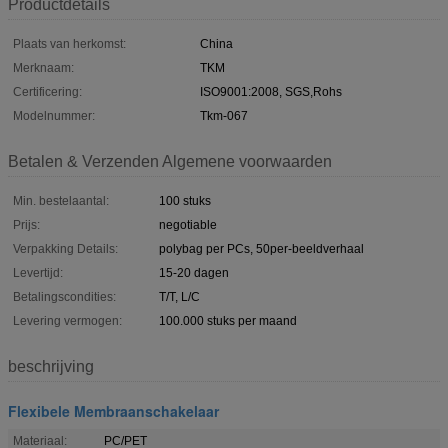
Productdetails
Plaats van herkomst:
China
Merknaam:
TKM
Certificering:
ISO9001:2008, SGS,Rohs
Modelnummer:
Tkm-067
Betalen & Verzenden Algemene voorwaarden
Min. bestelaantal:
100 stuks
Prijs:
negotiable
Verpakking Details:
polybag per PCs, 50per-beeldverhaal
Levertijd:
15-20 dagen
Betalingscondities:
T/T, L/C
Levering vermogen:
100.000 stuks per maand
beschrijving
Flexibele Membraanschakelaar
Materiaal:
PC/PET