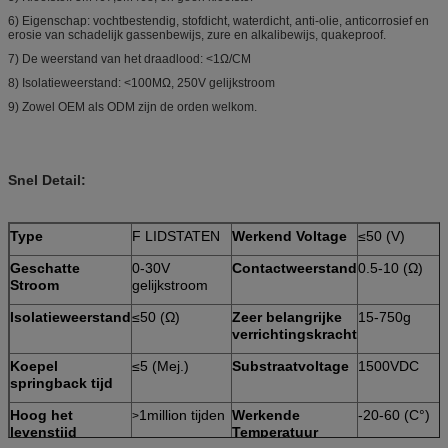
6)
Eigenschap: vochtbestendig, stofdicht, waterdicht, anti-olie, anticorrosief en
erosie van schadelijk gassenbewijs, zure en alkalibewijs, quakeproof.
7)
De weerstand van het draadlood: <1Ω/CM
8)
Isolatieweerstand: <100MΩ, 250V gelijkstroom
9)
Zowel OEM als ODM zijn de orden welkom.
Snel Detail:
Type
F LIDSTATEN
Werkend Voltage
≤50 (V)
Geschatte
0-30V
Contactweerstand
0.5-10 (Ω)
Stroom
gelijkstroom
Isolatieweerstand
≤50 (Ω)
Zeer belangrijke
15-750g
verrichtingskracht
Koepel
≤5 (Mej.)
Substraatvoltage
1500VDC
springback tijd
Hoog het
1million tijden
Werkende
-20-60 (C°)
>
levenstijd
Temperatuur