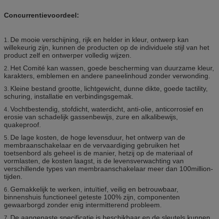
Concurrentievoordeel:
De mooie verschijning, rijk en helder in kleur, ontwerp kan
1.
willekeurig zijn, kunnen de producten op de individuele stijl van het
product zelf en ontwerper volledig wijzen.
Het Comité kan wassen, goede bescherming van duurzame kleur,
2.
karakters, emblemen en andere paneelinhoud zonder verwonding.
Kleine bestand grootte, lichtgewicht, dunne dikte, goede tactility,
3.
schuring, installatie en verbindingsgemak.
Vochtbestendig, stofdicht, waterdicht, anti-olie, anticorrosief en
4.
erosie van schadelijk gassenbewijs, zure en alkalibewijs,
quakeproof.
De lage kosten, de hoge levensduur, het ontwerp van de
5.
membraanschakelaar en de vervaardiging gebruiken het
toetsenbord als geheel is de manier, hetzij op de materiaal of
vormlasten, de kosten laagst, is de levensverwachting van
verschillende types van membraanschakelaar meer dan 100million-
tijden.
Gemakkelijk te werken, intuïtief, veilig en betrouwbaar,
6.
binnenshuis functioneel geteste 100% zijn, componenten
gewaarborgd zonder enig intermitterend probleem.
De aangepaste specificatie is beschikbaar en de sleutels kunnen
7.