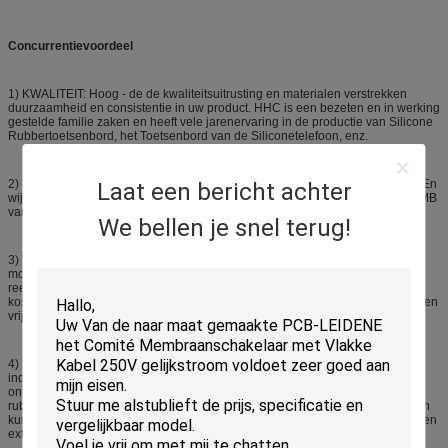
Concurrentievoordeel
1)
KWALITEIT: Hoog - de de kwaliteitsuitrusting en materialen verstrekken
duurzaamheid en consistentie in uw product. HHC is een bezeten en in werking
gestelde familie zaken en heeft vele jarenervaring in de productie van Silicone
Rubbertoetsenbord, het Toetsenbord van de Siliconetelefoon, enz.
2)
TARIFERING: HHC biedt de dienst en de tarifering van wereldklasse aan. En
Laat een bericht achter
wij hebben het bewerken methodes ontwikkeld die klantenduizenden van RMB
van standaardprijzen kunnen bewaren!
We bellen je snel terug!
3)
VRIJ ONTWERP: Onze rubber het bewerken kosten omvatten 3D
modellering zonder extra kosten van een 2D dossier. Wij kunnen ook
reengineer een toetsenbord van een klant verstrekte steekproef zonder extra
kosten. Ons techniekpersoneel heeft soorten siliconetoetsenbord ontworpen en
vrije ontwerphulp kunnen bieden.
4)
PROTOTYPEN: Onze standaardlevertijden zijn onder het beste in de
industrie. Nochtans, als u iets nodig hebt heeft snellere RSP een proces
ontwikkeld om plotseling te vervaardigen - in werking gesteld het silicone
rubbertoetsenbord van de productiekwaliteit in 7-10 dagen. De toetsenborden
kunnen in veelvoudige siliconekleuren met veelvoudige drukkleuren voor geen
extra last worden gedaan.