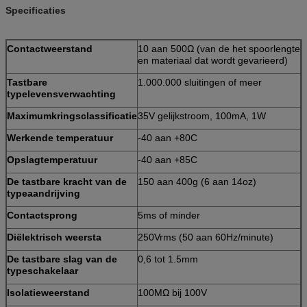
Specificaties
Contactweerstand
10 aan 500Ω (van de het spoorlengte
en materiaal dat wordt gevarieerd)
Tastbare
1.000.000 sluitingen of meer
typelevensverwachting
Maximumkringsclassificatie
35V gelijkstroom, 100mA, 1W
Werkende temperatuur
-40 aan +80C
Opslagtemperatuur
-40 aan +85C
De tastbare kracht van de
150 aan 400g (6 aan 14oz)
typeaandrijving
Contactsprong
5ms of minder
Diëlektrisch weersta
250Vrms (50 aan 60Hz/minute)
De tastbare slag van de
0,6 tot 1.5mm
typeschakelaar
Isolatieweerstand
100MΩ bij 100V