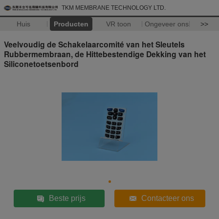
TKM MEMBRANE TECHNOLOGY LTD.
Huis
Producten
VR toon
Ongeveer ons
>>
Veelvoudig de Schakelaarcomité van het Sleutels
Rubbermembraan, de Hittebestendige Dekking van het
Siliconetoetsenbord
Beste prijs
Contacteer ons