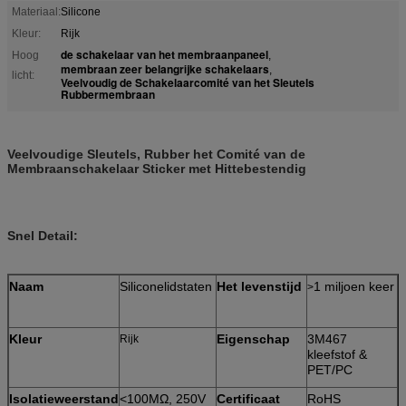
Materiaal:
Silicone
Kleur:
Rijk
de schakelaar van het membraanpaneel
Hoog
,
membraan zeer belangrijke schakelaars
,
licht:
Veelvoudig de Schakelaarcomité van het Sleutels
Rubbermembraan
Veelvoudige Sleutels, Rubber het Comité van de
Membraanschakelaar Sticker met Hittebestendig
Snel Detail:
Naam
Siliconelidstaten
Het levenstijd
1 miljoen keer
>
Kleur
Eigenschap
3M467
Rijk
kleefstof &
PET/PC
Isolatieweerstand
<100MΩ, 250V
Certificaat
RoHS