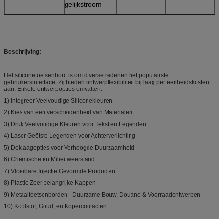
gelijkstroom
Beschrijving:
Het siliconetoetsenbord is om diverse redenen het populairste
gebruikersinterface. Zij bieden ontwerpflexibiliteit bij laag per eenheidskosten
aan. Enkele ontwerpopties omvatten:
1)
Integreer Veelvoudige Siliconekleuren
2)
Kies van een verscheidenheid van Materialen
3)
Druk Veelvoudige Kleuren voor Tekst en Legenden
4)
Laser Geëtste Legenden voor Achterverlichting
5)
Deklaagopties voor Verhoogde Duurzaamheid
6)
Chemische en Milieuweerstand
7)
Vloeibare Injectie Gevormde Producten
8)
Plastic Zeer belangrijke Kappen
9)
Metaaltoetsenborden - Duurzame Bouw, Douane & Voorraadontwerpen
10)
Koolstof, Goud, en Kopercontacten