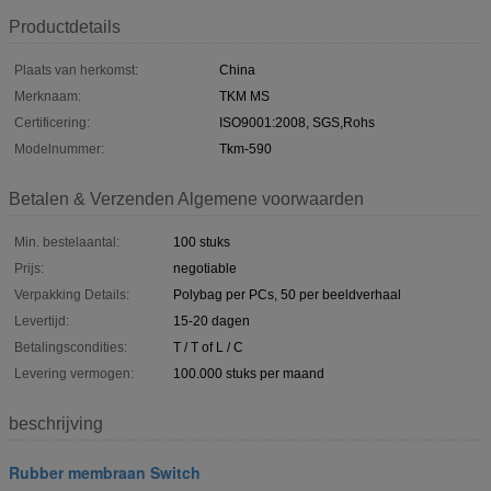
Productdetails
Plaats van herkomst:
China
Merknaam:
TKM MS
Certificering:
ISO9001:2008, SGS,Rohs
Modelnummer:
Tkm-590
Betalen & Verzenden Algemene voorwaarden
Min. bestelaantal:
100 stuks
Prijs:
negotiable
Verpakking Details:
Polybag per PCs, 50 per beeldverhaal
Levertijd:
15-20 dagen
Betalingscondities:
T / T of L / C
Levering vermogen:
100.000 stuks per maand
beschrijving
Rubber membraan Switch