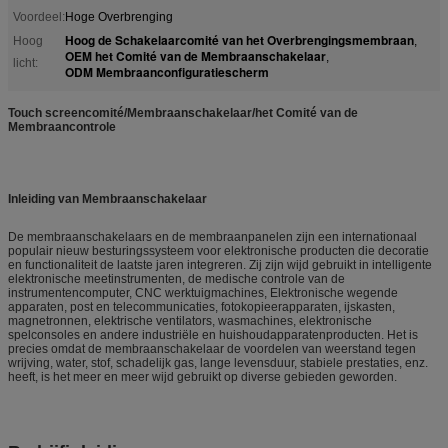
Voordeel:
Hoge Overbrenging
Hoog de Schakelaarcomité van het Overbrengingsmembraan
Hoog
,
OEM het Comité van de Membraanschakelaar
,
licht:
ODM Membraanconfiguratiescherm
Touch screencomité/Membraanschakelaar/het Comité van de
Membraancontrole
Inleiding van Membraanschakelaar
De membraanschakelaars en de membraanpanelen zijn een internationaal
populair nieuw besturingssysteem voor elektronische producten die decoratie
en functionaliteit de laatste jaren integreren. Zij zijn wijd gebruikt in intelligente
elektronische meetinstrumenten, de medische controle van de
instrumentencomputer, CNC werktuigmachines, Elektronische wegende
apparaten, post en telecommunicaties, fotokopieerapparaten, ijskasten,
magnetronnen, elektrische ventilators, wasmachines, elektronische
spelconsoles en andere industriële en huishoudapparatenproducten. Het is
precies omdat de membraanschakelaar de voordelen van weerstand tegen
wrijving, water, stof, schadelijk gas, lange levensduur, stabiele prestaties, enz.
heeft, is het meer en meer wijd gebruikt op diverse gebieden geworden.