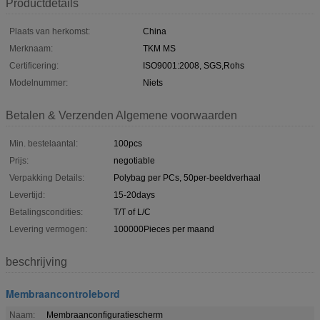
Productdetails
Plaats van herkomst:
China
Merknaam:
TKM MS
Certificering:
ISO9001:2008, SGS,Rohs
Modelnummer:
Niets
Betalen & Verzenden Algemene voorwaarden
Min. bestelaantal:
100pcs
Prijs:
negotiable
Verpakking Details:
Polybag per PCs, 50per-beeldverhaal
Levertijd:
15-20days
Betalingscondities:
T/T of L/C
Levering vermogen:
100000Pieces per maand
beschrijving
Membraancontrolebord
Naam:
Membraanconfiguratiescherm