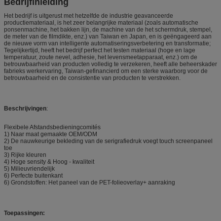
Bedrijfinleiding
Het bedrijf is uitgerust met hetzelfde de industrie geavanceerde
productiemateriaal, is het zeer belangrijke materiaal (zoals automatische
ponsenmachine, het bakken lijn, de machine van de het schermdruk, stempel,
de meter van de filmdikte, enz.) van Taiwan en Japan, en is geëngageerd aan
de nieuwe vorm van intelligente automatiseringsverbetering en transformatie;
Tegelijkertijd, heeft het bedrijf perfect het testen materiaal (hoge en lage
temperatuur, zoute nevel, adhesie, het levensmeetapparaat, enz.) om de
betrouwbaarheid van producten volledig te verzekeren, heeft alle beheerskader
fabrieks werkervaring, Taiwan-gefinancierd om een sterke waarborg voor de
betrouwbaarheid en de consistentie van producten te verstrekken.
Beschrijvingen
:
Flexibele Afstandsbedieningcomités
1) Naar maat gemaakte OEM/ODM
2) De nauwkeurige bekleding van de serigrafiedruk voegt touch screenpaneel
toe
3) Rijke kleuren
4) Hoge sensity & Hoog - kwaliteit
5) Milieuvriendelijk
6) Perfecte buitenkant
6) Grondstoffen: Het paneel van de PET-folieoverlay+ aanraking
Toepassingen: