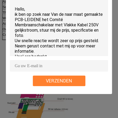
Aantal van touchpoint
5,10
Sensordikte ITO
0.55mm
TP grootte
7inch
Weergevengebied
190.02*133.47mm
Actief Gebied (W*L)
193.02*136.47mm
Overzicht
Tekeningen onderworpen aan bevestiging
Coverlensdikte
0.7mm
VERZENDEN