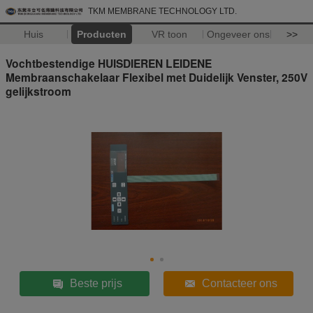
TKM MEMBRANE TECHNOLOGY LTD.
Huis
Producten
VR toon
Ongeveer ons
>>
Vochtbestendige HUISDIEREN LEIDENE
Membraanschakelaar Flexibel met Duidelijk Venster, 250V
gelijkstroom
Beste prijs
Contacteer ons