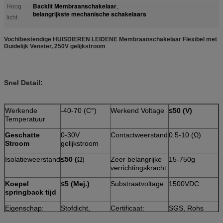
Backlit Membraanschakelaar
Hoog
,
belangrijkste mechanische schakelaars
licht:
Vochtbestendige HUISDIEREN LEIDENE Membraanschakelaar Flexibel met
Duidelijk Venster, 250V gelijkstroom
Snel Detail:
Werkende
-40-70 (C°)
Werkend Voltage
≤50 (V)
Temperatuur
Geschatte
0-30V
Contactweerstand
0.5-10 (Ω)
Stroom
gelijkstroom
Isolatieweerstand
≤50 (
Ω)
Zeer belangrijke
15-750g
verrichtingskracht
Koepel
≤5 (Mej.)
Substraatvoltage
1500VDC
springback tijd
Eigenschap:
Stofdicht,
Certificaat:
SGS, Rohs
Waterdicht