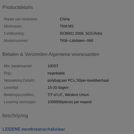
Productdetails
Plaats van herkomst:
China
Merknaam:
TKM MS
Certificering:
ISO9001:2008, SGS,Rohs
Modelnummer:
TKM--Lidstaten--066
Betalen & Verzenden Algemene voorwaarden
Min. bestelaantal:
100ST
Prijs:
negotiable
Verpakking Details:
polybag per PCs, 50per-beeldverhaal
Levertijd:
15-20 dagen
Betalingscondities:
T/T of L/C, Western Union
Levering vermogen:
1000000pieces per maand
beschrijving
LEIDENE membraanschakelaar