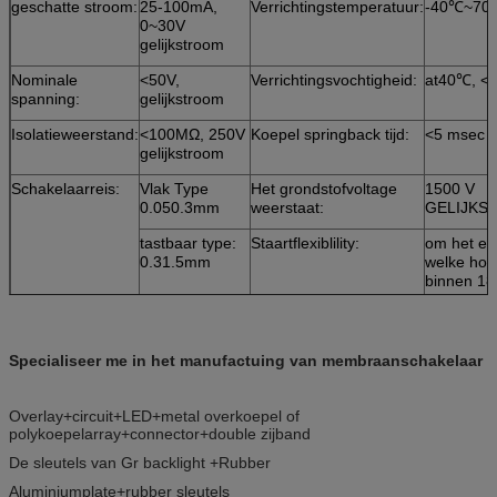
geschatte stroom:
25-100mA,
Verrichtingstemperatuur:
-40℃~70
0~30V
gelijkstroom
Nominale
<50V,
Verrichtingsvochtigheid:
at40℃, 
spanning:
gelijkstroom
Isolatieweerstand:
<100MΩ, 250V
Koepel springback tijd:
<5 msec
gelijkstroom
Schakelaarreis:
Vlak Type
Het grondstofvoltage
1500 V
0.050.3mm
weerstaat:
GELIJKS
tastbaar type:
Staartflexiblility:
om het ev
0.31.5mm
welke hoe
binnen 18
graad
Specialiseer me in het manufactuing van membraanschakelaar
Overlay+circuit+LED+metal overkoepel of
polykoepelarray+connector+double zijband
De sleutels van Gr backlight +Rubber
Aluminiumplate+rubber sleutels