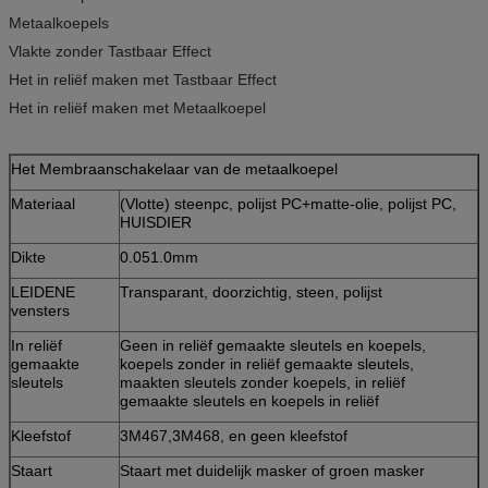
Metaalkoepels
Vlakte zonder Tastbaar Effect
Het in reliëf maken met Tastbaar Effect
Het in reliëf maken met Metaalkoepel
Het Membraanschakelaar van de metaalkoepel
Materiaal
(Vlotte) steenpc, polijst PC+matte-olie, polijst PC,
HUISDIER
Dikte
0.051.0mm
LEIDENE
Transparant, doorzichtig, steen, polijst
vensters
In reliëf
Geen in reliëf gemaakte sleutels en koepels,
gemaakte
koepels zonder in reliëf gemaakte sleutels,
sleutels
maakten sleutels zonder koepels, in reliëf
gemaakte sleutels en koepels in reliëf
Kleefstof
3M467,3M468, en geen kleefstof
Staart
Staart met duidelijk masker of groen masker