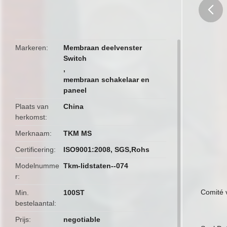
butto
Markeren
Membraan deelvenster
Switch
,
membraan schakelaar en
paneel
Plaats van
China
herkomst
Merknaam
TKM MS
Certificering
ISO9001:2008, SGS,Rohs
Modelnumme
Tkm-lidstaten--074
r
Comité 
Min.
100ST
bestelaantal
Prijs
negotiable