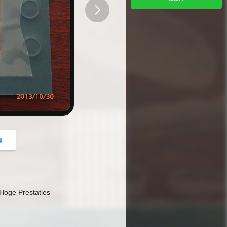
button
u
Hoge Prestaties