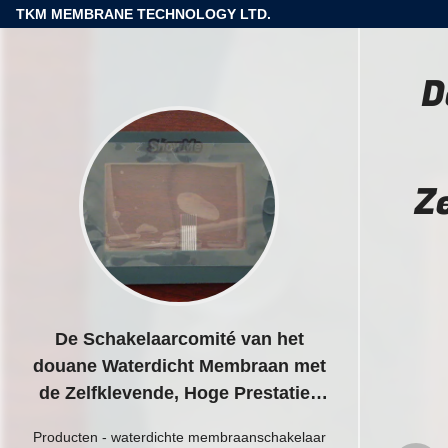
TKM MEMBRANE TECHNOLOGY LTD.
D
Z
De Schakelaarcomité van het
douane Waterdicht Membraan met
de Zelfklevende, Hoge Prestaties
van 3M
Producten
-
waterdichte membraanschakelaar