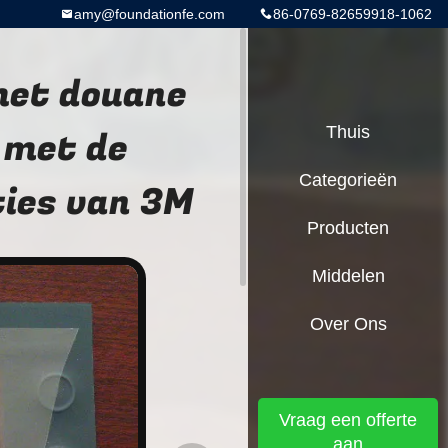
amy@foundationfe.com
86-0769-82659918-1062
het douane
 met de
Thuis
Categorieën
ties van 3M
Producten
Middelen
Over Ons
Vraag een offerte
aan