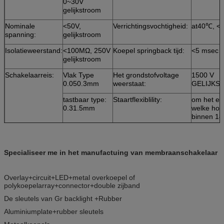
0~30V
gelijkstroom
Nominale
<50V,
Verrichtingsvochtigheid:
at40℃, 
spanning:
gelijkstroom
Isolatieweerstand:
<100MΩ, 250V
Koepel springback tijd:
<5 msec
gelijkstroom
Schakelaarreis:
Vlak Type
Het grondstofvoltage
1500 V
0.050.3mm
weerstaat:
GELIJKS
tastbaar type:
Staartflexiblility:
om het ev
0.31.5mm
welke hoe
binnen 18
graad
Specialiseer me in het manufactuing van membraanschakelaar
Overlay+circuit+LED+metal overkoepel of
polykoepelarray+connector+double zijband
De sleutels van Gr backlight +Rubber
Aluminiumplate+rubber sleutels