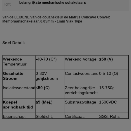
belangrijkste mechanische schakelaars
licht:
Van de LEIDENE van de douanekleur de Matrijs Concave Convex
Membraanschakelaar, 0.05mm - 1mm Vlak Type
Snel Detail:
Werkende
-40-70 (C°)
Werkend Voltage
≤50 (V)
Temperatuur
Geschatte
0-30V
Contactweerstand
0.5-10 (Ω)
Stroom
gelijkstroom
Isolatieweerstand
≤50 (
Ω)
Zeer belangrijke
15-750g
verrichtingskracht
Koepel
≤5 (Mej.)
Substraatvoltage
1500VDC
springback tijd
Eigenschap:
Stofdicht,
Certificaat:
SGS, Rohs
Waterdicht