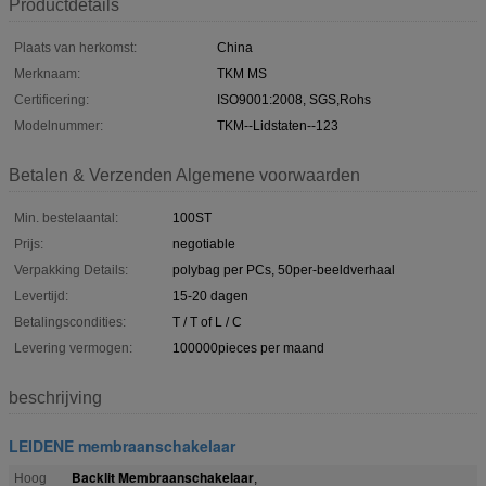
Productdetails
Plaats van herkomst:
China
Merknaam:
TKM MS
Certificering:
ISO9001:2008, SGS,Rohs
Modelnummer:
TKM--Lidstaten--123
Betalen & Verzenden Algemene voorwaarden
Min. bestelaantal:
100ST
Prijs:
negotiable
Verpakking Details:
polybag per PCs, 50per-beeldverhaal
Levertijd:
15-20 dagen
Betalingscondities:
T / T of L / C
Levering vermogen:
100000pieces per maand
beschrijving
LEIDENE membraanschakelaar
Backlit Membraanschakelaar
Hoog
,