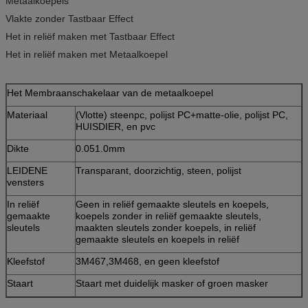
Metaalkoepels
Vlakte zonder Tastbaar Effect
Het in reliëf maken met Tastbaar Effect
Het in reliëf maken met Metaalkoepel
Het Membraanschakelaar van de metaalkoepel
Materiaal
(Vlotte) steenpc, polijst PC+matte-olie, polijst PC,
HUISDIER, en pvc
Dikte
0.051.0mm
LEIDENE
Transparant, doorzichtig, steen, polijst
vensters
In reliëf
Geen in reliëf gemaakte sleutels en koepels,
gemaakte
koepels zonder in reliëf gemaakte sleutels,
sleutels
maakten sleutels zonder koepels, in reliëf
gemaakte sleutels en koepels in reliëf
Kleefstof
3M467,3M468, en geen kleefstof
Staart
Staart met duidelijk masker of groen masker