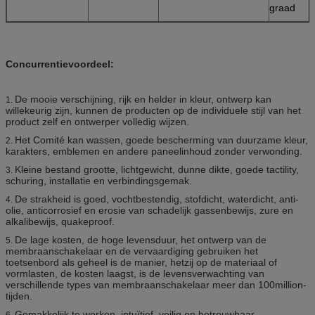
graad
Concurrentievoordeel:
De mooie verschijning, rijk en helder in kleur, ontwerp kan
1.
willekeurig zijn, kunnen de producten op de individuele stijl van het
product zelf en ontwerper volledig wijzen.
Het Comité kan wassen, goede bescherming van duurzame kleur,
2.
karakters, emblemen en andere paneelinhoud zonder verwonding.
Kleine bestand grootte, lichtgewicht, dunne dikte, goede tactility,
3.
schuring, installatie en verbindingsgemak.
De strakheid is goed, vochtbestendig, stofdicht, waterdicht, anti-
4.
olie, anticorrosief en erosie van schadelijk gassenbewijs, zure en
alkalibewijs, quakeproof.
De lage kosten, de hoge levensduur, het ontwerp van de
5.
membraanschakelaar en de vervaardiging gebruiken het
toetsenbord als geheel is de manier, hetzij op de materiaal of
vormlasten, de kosten laagst, is de levensverwachting van
verschillende types van membraanschakelaar meer dan 100million-
tijden.
Gemakkelijk te werken, intuïtief, veilig en betrouwbaar,
6.