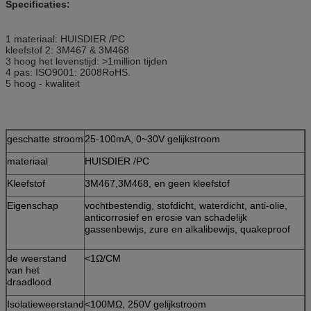
Specificaties:
1 materiaal: HUISDIER /PC
kleefstof 2: 3M467 & 3M468
3 hoog het levenstijd: >1million tijden
4 pas: ISO9001: 2008RoHS.
5 hoog - kwaliteit
geschatte stroom
25-100mA, 0~30V gelijkstroom
materiaal
HUISDIER /PC
Kleefstof
3M467,3M468, en geen kleefstof
Eigenschap
vochtbestendig, stofdicht, waterdicht, anti-olie,
anticorrosief en erosie van schadelijk
gassenbewijs, zure en alkalibewijs, quakeproof
de weerstand
<1Ω/CM
van het
draadlood
Isolatieweerstand
<100MΩ, 250V gelijkstroom