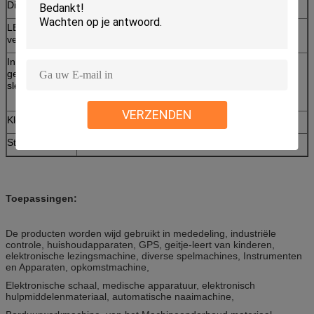
Dikte
0.051.0mm
LEIDENE
Transparant, doorzichtig, steen, polijst
vensters
In reliëf
Geen in reliëf gemaakte sleutels en koepels,
gemaakte
koepels zonder in reliëf gemaakte sleutels,
sleutels
maakten sleutels zonder koepels, in reliëf
gemaakte sleutels en koepels in reliëf
VERZENDEN
Kleefstof
3M467,3M468, en geen kleefstof
Staart
Staart met duidelijk masker of groen masker
Toepassingen:
De producten worden wijd gebruikt in mededeling, industriële
controle, huishoudapparaten, GPS, geitje-leert van kinderen,
elektronische lezingsmachine, diverse spelmachines, Instrumenten
en Apparaten, opkomstmachine,
Elektronische schaal, medische apparatuur, elektronisch
hulpmiddelenmateriaal, automatische naaimachine,