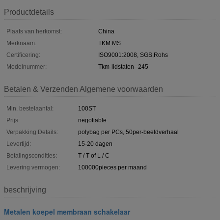
Productdetails
Plaats van herkomst:
China
Merknaam:
TKM MS
Certificering:
ISO9001:2008, SGS,Rohs
Modelnummer:
Tkm-lidstaten--245
Betalen & Verzenden Algemene voorwaarden
Min. bestelaantal:
100ST
Prijs:
negotiable
Verpakking Details:
polybag per PCs, 50per-beeldverhaal
Levertijd:
15-20 dagen
Betalingscondities:
T / T of L / C
Levering vermogen:
100000pieces per maand
beschrijving
Metalen koepel membraan schakelaar