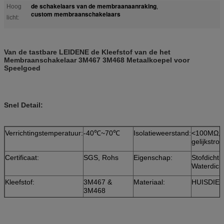
de schakelaars van de membraanaanraking
Hoog
,
custom membraanschakelaars
licht:
Van de tastbare LEIDENE de Kleefstof van de het
Membraanschakelaar 3M467 3M468 Metaalkoepel voor
Speelgoed
Snel Detail:
Verrichtingstemperatuur:
-40℃~70℃
Isolatieweerstand:
<100MΩ, 
gelijkstro
Certificaat:
SGS, Rohs
Eigenschap:
Stofdicht,
Waterdich
Kleefstof:
3M467 &
Materiaal:
HUISDIER
3M468