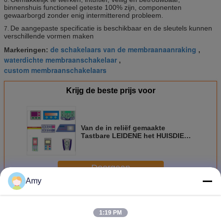
binnenshuis functioneel geteste 100% zijn, componenten
gewaarborgd zonder enig intermitterend probleem.
De aangepaste specificatie is beschikbaar en de sleutels kunnen
7.
verschillende vormen maken
de schakelaars van de membraanaanraking
Markeringen:
,
waterdichte membraanschakelaar
,
custom membraanschakelaars
Krijg de beste prijs voor
Van de in reliëf gemaakte
Tastbare LEIDENE het HUISDIER
van de het Membraanschakelaar
Metaalkoepel/PC met 3M-
Kleefstof
Doorgaan
Amy
Metalen koepel membraan schakelaar
Meer
1:19 PM