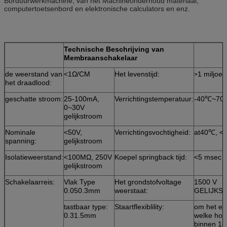
Borduurwerkmachine, van het Machineonderhoud materiaal,
computertoetsenbord en elektronische calculators en enz.
Technische Beschrijving van
Membraanschakelaar
de weerstand van
<1Ω/CM
Het levenstijd:
1 miljoen
>
het draadlood:
geschatte stroom:
25-100mA,
Verrichtingstemperatuur:
-40℃~70
0~30V
gelijkstroom
Nominale
<50V,
Verrichtingsvochtigheid:
at40℃, 
spanning:
gelijkstroom
Isolatieweerstand:
<100MΩ, 250V
Koepel springback tijd:
<5 msec
gelijkstroom
Schakelaarreis:
Vlak Type
Het grondstofvoltage
1500 V
0.050.3mm
weerstaat:
GELIJKS
tastbaar type:
Staartflexiblility:
om het ev
0.31.5mm
welke hoe
binnen 18