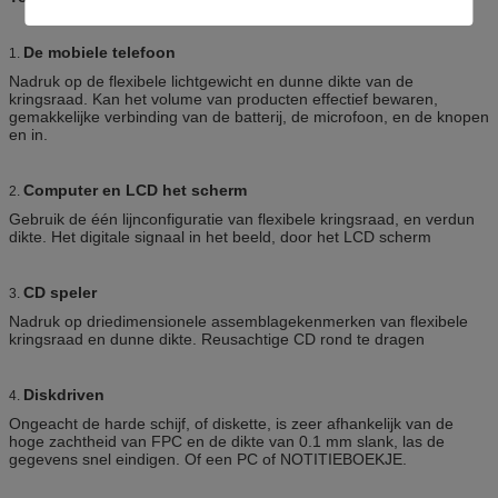
De mobiele telefoon
1.
Nadruk op de flexibele lichtgewicht en dunne dikte van de
kringsraad. Kan het volume van producten effectief bewaren,
gemakkelijke verbinding van de batterij, de microfoon, en de knopen
en in.
Computer en LCD het scherm
2.
Gebruik de één lijnconfiguratie van flexibele kringsraad, en verdun
dikte. Het digitale signaal in het beeld, door het LCD scherm
CD speler
3.
Nadruk op driedimensionele assemblagekenmerken van flexibele
kringsraad en dunne dikte. Reusachtige CD rond te dragen
Diskdriven
4.
Ongeacht de harde schijf, of diskette, is zeer afhankelijk van de
hoge zachtheid van FPC en de dikte van 0.1 mm slank, las de
gegevens snel eindigen. Of een PC of NOTITIEBOEKJE.