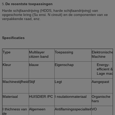
De recentste toepassingen
5.
Harde schijfaandrijving (HDDS, harde schijfaandrijving) van
opgeschorte kring (Su ensi. N cireuit) en de componenten van xe
verpakkende raad, enz.
Specificaties
Type
Multilayer
Toepassing
Elektronische
citizen band
Machine
Kleur
blauw
Eigenschap
Energy-
efficient &
Lage mach
Machinestijfheid
Stijf
Legt
Aangepast
Materiaal
HUISDIER /PC
I nsulationmateriaal
Organische
hars
I thichness van
Algemeen
Antiflamingsspecialiteit
VO
de