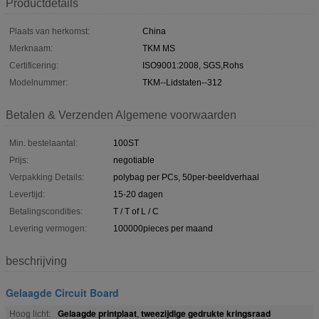
Productdetails
Plaats van herkomst:
China
Merknaam:
TKM MS
Certificering:
ISO9001:2008, SGS,Rohs
Modelnummer:
TKM--Lidstaten--312
Betalen & Verzenden Algemene voorwaarden
Min. bestelaantal:
100ST
Prijs:
negotiable
Verpakking Details:
polybag per PCs, 50per-beeldverhaal
Levertijd:
15-20 dagen
Betalingscondities:
T / T of L / C
Levering vermogen:
100000pieces per maand
beschrijving
Gelaagde Circuit Board
Gelaagde printplaat
tweezijdige gedrukte kringsraad
Hoog licht:
,