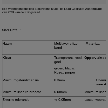
Eco Vriendschappelijke Elektrische Multi - de Laag Gedrukte Assemblage
van PCB van de Kringsraad
Snel Detail:
Naam
Multilayer citizen
Materiaal
band
Kleur
Transparant, rood,
Oppervlakteb
geel,
groen, blauw.
Roze., purper
Minimumgatendimensie
0.3mm
Chemis
weerst
Minimum lineaire breedte
0.08mm
Minimum lineai
Externe tolerantie
+/-0.05mm
Lassenweersta