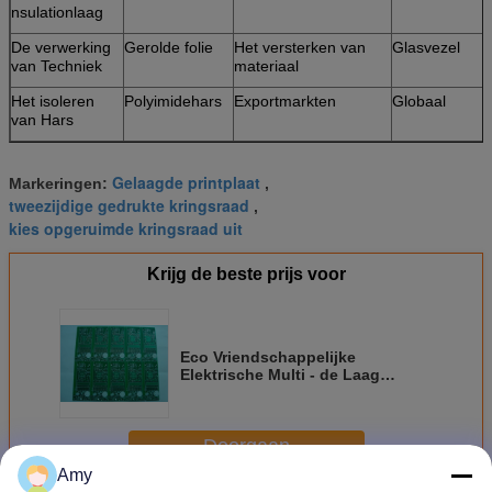
nsulationlaag
De verwerking
Gerolde folie
Het versterken van
Glasvezel
van Techniek
materiaal
Het isoleren
Polyimidehars
Exportmarkten
Globaal
van Hars
Gelaagde printplaat
Markeringen:
,
tweezijdige gedrukte kringsraad
,
kies opgeruimde kringsraad uit
Krijg de beste prijs voor
Eco Vriendschappelijke
Elektrische Multi - de Laag
Gedrukte Assemblage van PCB
van de Kringsraad
Doorgaan
Amy