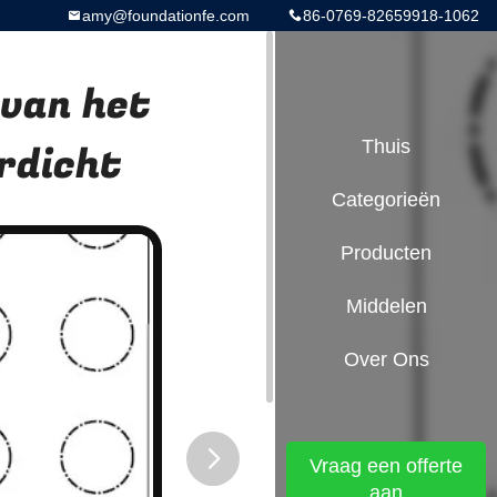
amy@foundationfe.com
86-0769-82659918-1062
 van het
rdicht
Thuis
Categorieën
Producten
Middelen
Over Ons
Vraag een offerte
aan