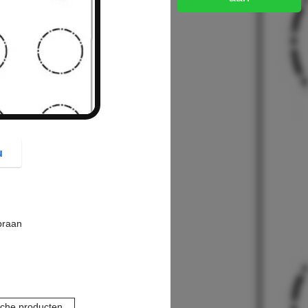
button
u
braan
sche producten