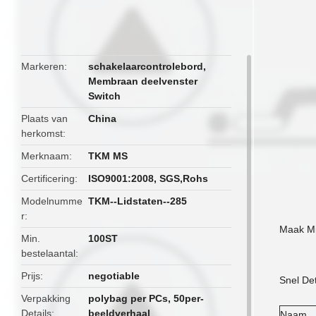
butto
Markeren
schakelaarcontrolebord
,
Membraan deelvenster
Switch
Plaats van
China
herkomst
Merknaam
TKM MS
Certificering
ISO9001:2008, SGS,Rohs
Modelnumme
TKM--Lidstaten--285
r
Maak Mi
Min.
100ST
bestelaantal
Prijs
negotiable
Snel Det
Verpakking
polybag per PCs, 50per-
Details
beeldverhaal
Naam