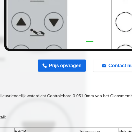
n
Prijs opvragen
Contact n
lieuvriendelijk waterdicht Controlebord 0.051.0mm van het Glansmem
ail:
FRCP
Toepassing
Elektri