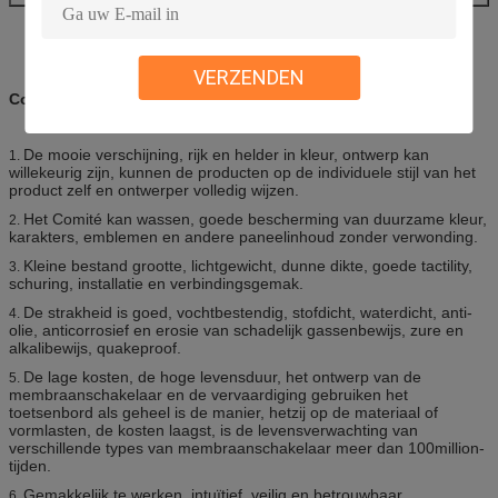
VERZENDEN
Concurrentievoordeel:
De mooie verschijning, rijk en helder in kleur, ontwerp kan
1.
willekeurig zijn, kunnen de producten op de individuele stijl van het
product zelf en ontwerper volledig wijzen.
Het Comité kan wassen, goede bescherming van duurzame kleur,
2.
karakters, emblemen en andere paneelinhoud zonder verwonding.
Kleine bestand grootte, lichtgewicht, dunne dikte, goede tactility,
3.
schuring, installatie en verbindingsgemak.
De strakheid is goed, vochtbestendig, stofdicht, waterdicht, anti-
4.
olie, anticorrosief en erosie van schadelijk gassenbewijs, zure en
alkalibewijs, quakeproof.
De lage kosten, de hoge levensduur, het ontwerp van de
5.
membraanschakelaar en de vervaardiging gebruiken het
toetsenbord als geheel is de manier, hetzij op de materiaal of
vormlasten, de kosten laagst, is de levensverwachting van
verschillende types van membraanschakelaar meer dan 100million-
tijden.
Gemakkelijk te werken, intuïtief, veilig en betrouwbaar,
6.