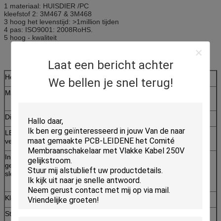
1 materiaal: HUISDIER /PC
kleefstof 2: 3M467 & 3M468
3 hoog het levenstijd: >1million tijden
4 pas: ISO9001: 2008RoHS.
5 hoog - kwaliteit
Laat een bericht achter
Het Membraanschakelaar van de metaalkoepel
We bellen je snel terug!
Materiaal
(Vlotte) steenpc, polijst PC+matte-olie, polijst PC,
HUISDIER, en pvc
Dikte
0.051.0mm
LEIDENE
Transparant, doorzichtig, steen, polijst
vensters
In reliëf
Geen in reliëf gemaakte sleutels en koepels,
gemaakte
koepels zonder in reliëf gemaakte sleutels,
sleutels
maakten sleutels zonder koepels, in reliëf
gemaakte sleutels en koepels in reliëf
Kleefstof
3M467,3M468, en geen kleefstof
Staart
Staart met duidelijk masker of groen masker