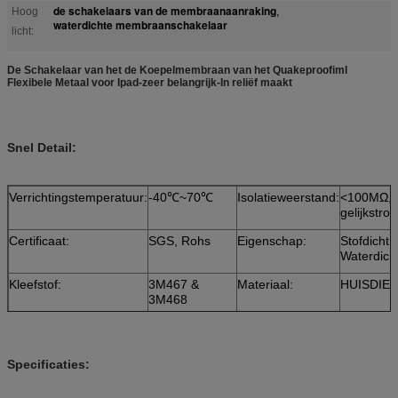
de schakelaars van de membraanaanraking
Hoog
,
waterdichte membraanschakelaar
licht:
De Schakelaar van het de Koepelmembraan van het Quakeproofiml
Flexibele Metaal voor Ipad-zeer belangrijk-In reliëf maakt
Snel Detail:
Verrichtingstemperatuur:
-40℃~70℃
Isolatieweerstand:
<100MΩ, 
gelijkstro
Certificaat:
SGS, Rohs
Eigenschap:
Stofdicht,
Waterdich
Kleefstof:
3M467 &
Materiaal:
HUISDIER
3M468
Specificaties: