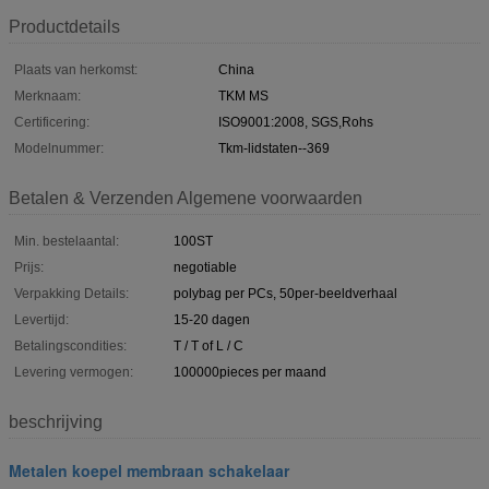
Productdetails
Plaats van herkomst:
China
Merknaam:
TKM MS
Certificering:
ISO9001:2008, SGS,Rohs
Modelnummer:
Tkm-lidstaten--369
Betalen & Verzenden Algemene voorwaarden
Min. bestelaantal:
100ST
Prijs:
negotiable
Verpakking Details:
polybag per PCs, 50per-beeldverhaal
Levertijd:
15-20 dagen
Betalingscondities:
T / T of L / C
Levering vermogen:
100000pieces per maand
beschrijving
Metalen koepel membraan schakelaar