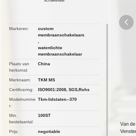
Markeren
custom
membraanschakelaars
butto
,
waterdichte
membraanschakelaar
Plaats van
China
herkomst
Merknaam
TKM MS
Certificering
ISO9001:2008, SGS,Rohs
Modelnumme
Tkm-lidstaten--370
r
Min.
100ST
bestelaantal
Van de
Venster
Prijs
negotiable