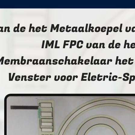
an de het Metaalkoepel v
IML FPC van de h
Membraanschakelaar het 
Venster voor Eletric-S