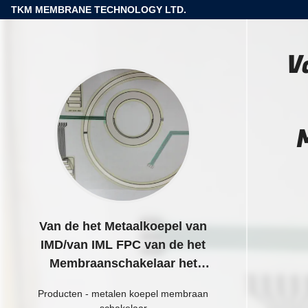
TKM MEMBRANE TECHNOLOGY LTD.
V
Van de het Metaalkoepel van
IMD/van IML FPC van de het
Membraanschakelaar het
Duidelijke Venster voor Eletric-
Producten
-
metalen koepel membraan
Speelgoed
schakelaar