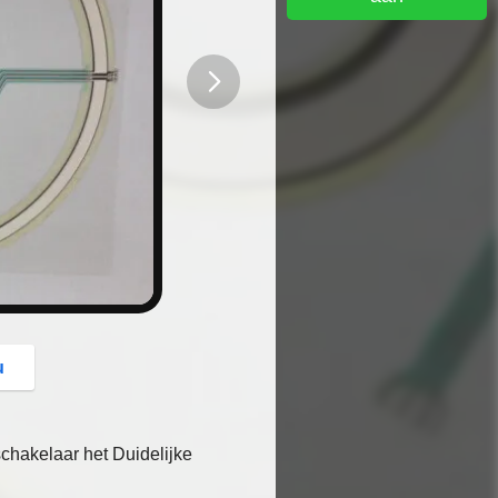
button
u
hakelaar het Duidelijke