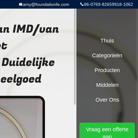
amy@foundationfe.com
86-0769-82659918-1062
an IMD/van
et
Thuis
Categorieën
Duidelijke
Producten
peelgoed
Middelen
Over Ons
Vraag een offerte
aan