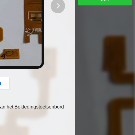
button
u
an het Bekledingstoetsenbord