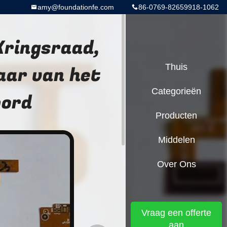
amy@foundationfe.com
86-0769-82659918-1062
Kringsraad,
ar van het
Thuis
Categorieën
bord
Producten
Middelen
Over Ons
Vraag een offerte
aan