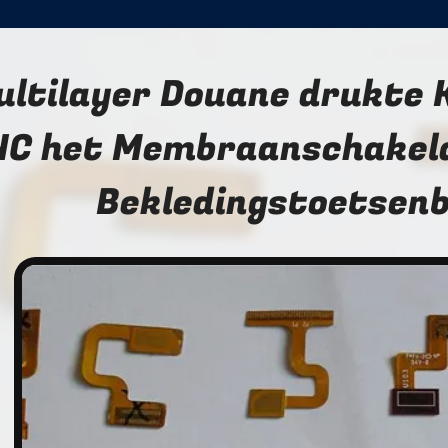
ultilayer Douane drukte 
NC het Membraanschakela
Bekledingstoetsen