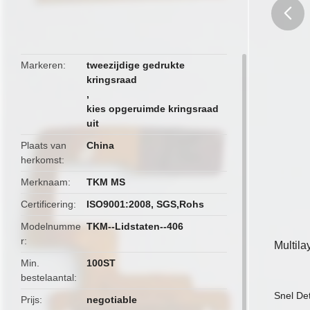
butto
Markeren
tweezijdige gedrukte
kringsraad
,
kies opgeruimde kringsraad
uit
Plaats van
China
herkomst
Merknaam
TKM MS
Certificering
ISO9001:2008, SGS,Rohs
Modelnumme
TKM--Lidstaten--406
r
Multil
Min.
100ST
bestelaantal
Snel Det
Prijs
negotiable