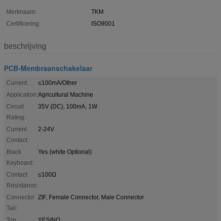
Merknaam:
TKM
Certificering:
ISO9001
beschrijving
PCB-Membraanschakelaar
Current:
≤100mA/Other
Application:
Agricultural Machine
Circuit
35V (DC), 100mA, 1W
Rating:
Current
2-24V
Contact:
Black
Yes (white Optional)
Keyboard:
Contact
≤100Ω
Resistance:
Connector
ZIF, Female Connector, Male Connector
Tail:
Top
YES/NO