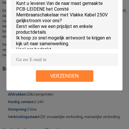
besturing.
Een van de belangrijkste kenmerken is het zwarte toetsenbord (wit optioneel),
dat een slanke en professionele look toevoegt terwijl zichtbaarheid en
contrast tijdens het gebruik behouden blijven.Ontworpen om te kunnen
weerstaan aan ruwe omgevingen met IP67Het is ideaal voor
landbouwmachines die worden blootgesteld aan vuil, vocht of extreme
temperaturen.
De optionele bovenste reliëffunctie zorgt voor tactiele feedback en
verbeterde gebruikerservaring, waardoor het gemakkelijker is om toetsen
nauwkeurig te lokaliseren en in te drukken.
Belangrijkste kenmerken
VERZENDEN
Productnaam:
PCB-membraanschakelaar
Toepassing:
Landbouwmachine
Afdrukken:
Zilkcreenprinten
Huidig contact:
2-24V
Oorsprong:
China
Verbindingsstaart:
ZIF, vrouwelijke verbinding, mannelijke verbinding