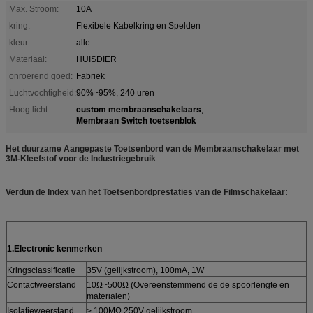
Max. Stroom:
10A
kring:
Flexibele Kabelkring en Spelden
kleur:
alle
Materiaal:
HUISDIER
onroerend goed:
Fabriek
Luchtvochtigheid:
90%~95%, 240 uren
custom membraanschakelaars
Hoog licht:
,
Membraan Switch toetsenblok
Het duurzame Aangepaste Toetsenbord van de Membraanschakelaar met
3M-Kleefstof voor de Industriegebruik
Verdun de Index van het Toetsenbordprestaties van de Filmschakelaar:
1.Electronic kenmerken
Kringsclassificatie
35V (gelijkstroom), 100mA, 1W
Contactweerstand
10Ω~500Ω (Overeenstemmend de de spoorlengte en
materialen)
Isolatieweerstand
> 100MΩ 250V gelijkstroom