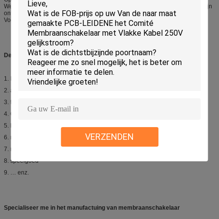
Werkende Temperatuur en Hoogte: -30°C (- 30°F) aan +75°C (170°F). Kan zijn
ontworpen om in de meeste milieu's te werken.
Vochtigheid: Geen losmaking na 24 uren bij 80°C en 90%RH.
De Hoofdtoepassing van de membraanschakelaar:
1.
De producten van de informatietoepassing,
2.
afstandsbediening,
3.
telecommunicatie-uitrusting,
4.
OA-materiaal,
5.
huishoudapparaat,
VERZENDEN
6.
medische instrumenten,
7.
meetinstrumenten,
8.
speelgoed
9.
… enz.
Specialiseer me in het manufactuing van membraanschakelaar