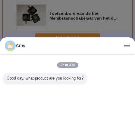
Toetsenbord van de het
Membraanschakelaar van het de
industriegebruik het Duurzame
Aangepaste met 3M-Kleefstof
Doorgaan
Amy
Membraan schakelaar toetsenbord
Meer
2:30 AM
Good day, what product are you looking for?
Eenvoudige
Tastbaar
De
Het flex
Opgeheven
Membraantoetsenbord
Schakelaartoetsenbord
Toetsenb
Kleur/Knoop en
van het
de
Grote het
douanemembraan
Membraan
Membraanschakelaar
van de
Veranderingstaal
Groottecontrole
Dutch