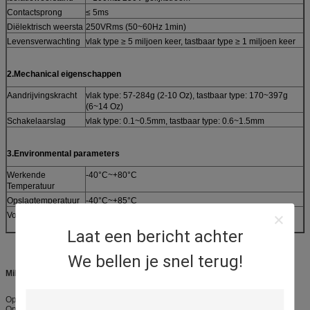
Contactsprong
≤ 5ms
Diëlektrisch weersta
250VRms (50~60Hz 1min)
Levensverwachting
vlak type ≥ 5 miljoen keer, tastbaar type ≥ 1 miljoen keer
2.Mechanical eigenschappen
Aandrijvingskracht
vlak type: 57-284g (2-10 Oz), tastbaar type: 170~397g
(6~14 Oz)
Schakelaarslag
vlak type: 0.1~0.5mm, tastbaar type: 0.6~1.5mm
3.Environmental parameters
Werkende
-40°C~+80°C
Temperatuur
Opslagtemperatuur
-40°C~+85°C
Vochtigheid
40°C, 90% ~95%, 240 uren
Laat een bericht achter
We bellen je snel terug!
Milieu:
Opslagtemperatuur: -40°C (- 40°F) aan +70°C (158°F).
Opslaghoogte: Overzees - niveau aan 35.000 voet.