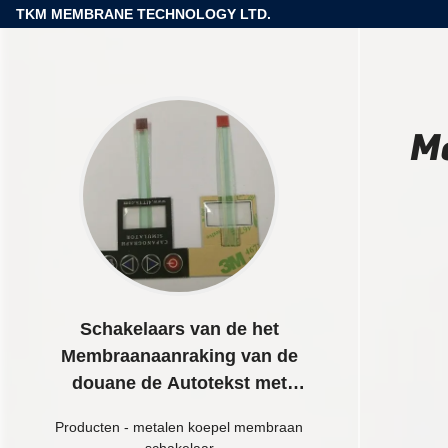
TKM MEMBRANE TECHNOLOGY LTD.
M
Schakelaars van de het
Membraanaanraking van de
douane de Autotekst met
Grafische Comité
Producten
-
metalen koepel membraan
Bekleding/Schoon Venster
schakelaar