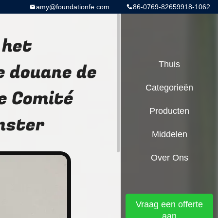
amy@foundationfe.com
86-0769-82659918-1062
 het
 douane de
Thuis
Categorieën
e Comité
Producten
nster
Middelen
Over Ons
Vraag een offerte
aan