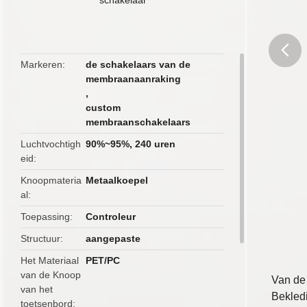
Markeren
de schakelaars van de
membraanaanraking
butto
,
custom
membraanschakelaars
Luchtvochtigh
90%~95%, 240 uren
eid
Knoopmateria
Metaalkoepel
al
Toepassing
Controleur
Structuur
aangepaste
Het Materiaal
PET/PC
van de Knoop
Van de
van het
Bekled
toetsenbord