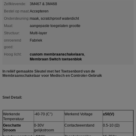
Zelfklevende:
3M467 & 3M468
Bestel op maat:
Accepteren
Ondersteuning:
maak, scratchproof waterdicht
Maat:
aangepaste toegelaten grootte
Structuur:
Multi-layer
onroerend
Fabriek
goed:
custom membraanschakelaars
Hoog licht:
,
Membraan Switch toetsenblok
In reliëf gemaakte Sleutel met het Toetsenbord van de
Membraanschakelaar voor Medisch en Controler-Gebruik
Snel Detail:
Werkende
-40-70 (C°)
Werkend Voltage
≤50(V)
Temperatuur
Geschatte
0-30V
Contactweerstand
0.5-10 (Ω)
Stroom
gelijkstroom