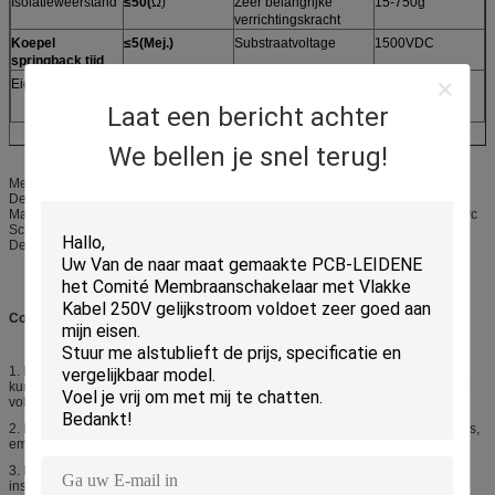
Isolatieweerstand
≤50(
Ω)
Zeer belangrijke
15-750g
verrichtingskracht
Koepel
≤5(Mej.)
Substraatvoltage
1500VDC
springback tijd
Eigenschap:
Stofdicht,
Certificaat:
SGS, Rohs
Waterdicht
Laat een bericht achter
We bellen je snel terug!
Membraanschakelaars met FPC-kring:
De verschijning van Nice en goede strakheid
Materiaal: Het Autotypehuisdier, geweven PC, polijst PC met steen eindigt, pvc
Schakelaar: Nicomatic, FCI, Molex, Zif-schakelaar, CJT
De aangepaste ontwerpen worden goedgekeurd
Concurrentievoordeel:
1.
De mooie verschijning, rijk en helder in kleur, ontwerp kan willekeurig zijn,
kunnen de producten op de individuele stijl van het product zelf en ontwerper
volledig wijzen.
2.
Het Comité kan wassen, goede bescherming van duurzame kleur, karakters,
emblemen en andere paneelinhoud zonder verwonding.
3.
Kleine bestand grootte, lichtgewicht, dunne dikte, goede tactility, schuring,
installatie en verbindingsgemak.