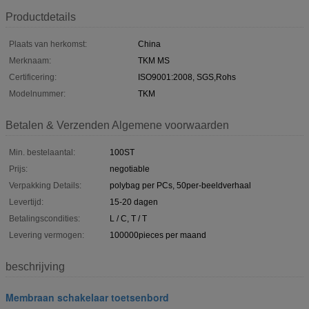
Productdetails
Plaats van herkomst:
China
Merknaam:
TKM MS
Certificering:
ISO9001:2008, SGS,Rohs
Modelnummer:
TKM
Betalen & Verzenden Algemene voorwaarden
Min. bestelaantal:
100ST
Prijs:
negotiable
Verpakking Details:
polybag per PCs, 50per-beeldverhaal
Levertijd:
15-20 dagen
Betalingscondities:
L / C, T / T
Levering vermogen:
100000pieces per maand
beschrijving
Membraan schakelaar toetsenbord