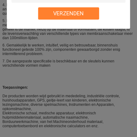
4.
De strakheid is goed, vochtbestendig, stofdicht, waterdicht, anti-olie,
anticorrosief en erosie van schadelijk gassenbewijs, zure en alkalibewijs,
VERZENDEN
quakeproof.
5.
De lage kosten, de hoge levensduur, het ontwerp van de
membraanschakelaar en de vervaardiging gebruiken het toetsenbord als
geheel is de manier, hetzij op de materiaal of vormlasten, de kosten laagst, is
de levensverwachting van verschillende types van membraanschakelaar meer
dan 100million-tijden.
6.
Gemakkelijk te werken, intuïtief, veilig en betrouwbaar, binnenshuis
functioneel geteste 100% zijn, componenten gewaarborgd zonder enig
intermitterend probleem.
7.
De aangepaste specificatie is beschikbaar en de sleutels kunnen
verschillende vormen maken
Toepassingen:
De producten worden wijd gebruikt in mededeling, industriële controle,
huishoudapparaten, GPS, geitje-leert van kinderen, elektronische
lezingsmachine, diverse spelmachines, Instrumenten en Apparaten,
opkomstmachine,
Elektronische schaal, medische apparatuur, elektronisch
hulpmiddelenmateriaal, automatische naaimachine,
Borduurwerkmachine, van het Machineonderhoud materiaal,
computertoetsenbord en elektronische calculators en enz.