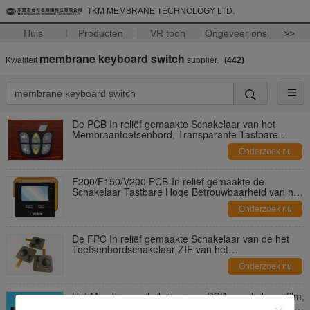
TKM MEMBRANE TECHNOLOGY LTD.
Huis
Producten
VR toon
Ongeveer ons
>>
membrane keyboard switch
Kwaliteit
supplier.
(442)
De PCB In reliëf gemaakte Schakelaar van het
Membraantoetsenbord, Transparante Tastbare
Membraanschakelaar
Onderzoek nu
F200/F150/V200 PCB-In reliëf gemaakte de
Schakelaar Tastbare Hoge Betrouwbaarheid van het
Membraantoetsenbord
Onderzoek nu
De FPC In reliëf gemaakte Schakelaar van de het
Toetsenbordschakelaar ZIF van het
Knoopmembraan voor Medische OEM
Onderzoek nu
Het Membraanschakelaar van PCB van de koperfilm,
het Membraancomité van het Computertoetsenbord