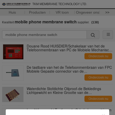
TKM MEMBRANE TECHNOLOGY LTD.
Huis
Producten
VR toon
Ongeveer ons
>>
mobile phone membrane switch
Kwaliteit
supplier.
(138)
Douane Rood HUISDIER/Schakelaar van het de
Telefoonmembraan van PC de Mobiele Mechanisch
Toetsenbord
Onderzoek nu
De tastbare van het de Telefoonmembraan van FPC
Mobiele Gepaste connector van de
Schakelaarfexible met LGF
Onderzoek nu
Waterdichte Stofdichte Oilproof-de Bekledings
Lichtgewicht en Kleine Grootte van de
Membraanschakelaar
Onderzoek nu
In reliëf gemaakt Tastbaar de Schakelaarcomité van
het Drukknopmembraan met Serigrafiedruk